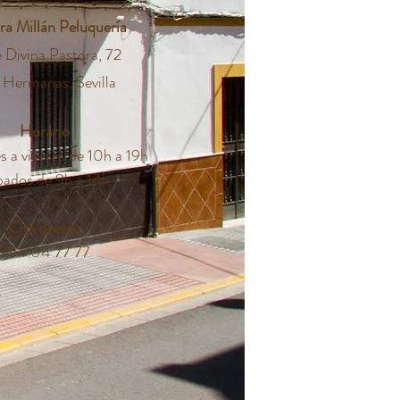
ra Millán Peluquería
e Divina Pastora, 72
 Hermanas, Sevilla
Horario
 a viernes de 10h a 19h
bados de 9h a 14h
Cita previa:
954 04 77 77