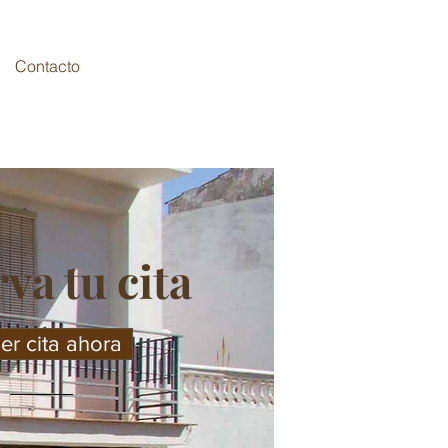
Contacto
va tu cita
r cita ahora