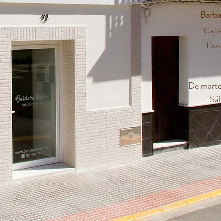
Barba
Call
Dos
De martes
Sá