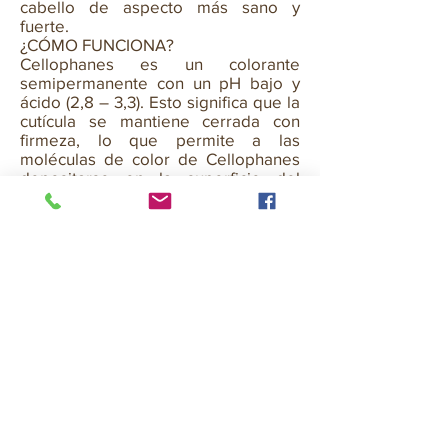
cabello de aspecto más sano y
fuerte.
¿CÓMO FUNCIONA?
Cellophanes es un colorante
semipermanente con un pH bajo y
ácido (2,8 – 3,3). Esto significa que la
cutícula se mantiene cerrada con
firmeza, lo que permite a las
moléculas de color de Cellophanes
depositarse en la superficie del
cabello y crear capas translúcidas y
brillantes de color alrededor de cada
cabello, con una duración de hasta 4
semanas.